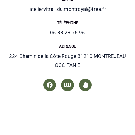
ateliervitrail.du.montroyal@free.fr
TÉLÉPHONE
06.88.23.75.96
ADRESSE
224 Chemin de la Côte Rouge 31210 MONTREJEAU
OCCITANIE
F
M
H
a
a
a
c
p
n
e
d
b
-
o
p
o
a
k
p
e
r