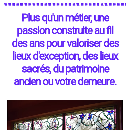
Plus qu'un métier, une
passion construite au fil
des ans pour valoriser des
lieux d'exception, des lieux
sacrés, du patrimoine
ancien ou votre demeure.