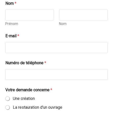
Nom
*
Prénom
Nom
E-mail
*
d
Numéro de téléphone
*
e
m
a
n
d
e
Votre demande concerne
*
E
-
Une création
m
a
La restauration d'un ouvrage
i