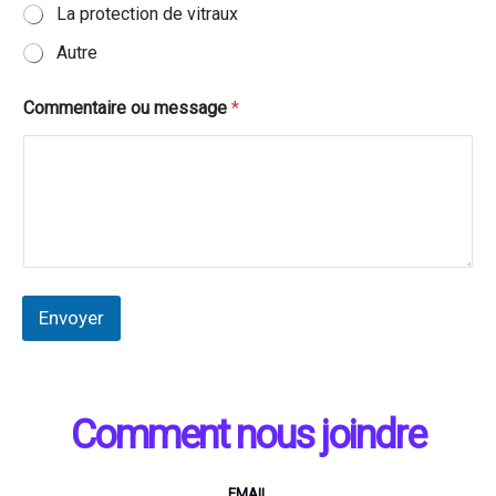
La protection de vitraux
l
N
Autre
u
m
é
Commentaire ou message
*
r
o
Envoyer
Comment nous joindre
EMAIL